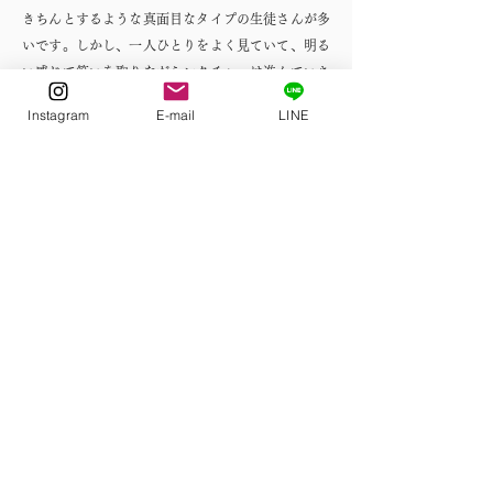
きちんとするような真面目なタイプの生徒さんが多
いです。しかし、一人ひとりをよく見ていて、明る
い感じで笑いを取りながらレクチャーは進んでいき
ます。シーンと黙って緊張しがちなクラスの中で、
Instagram
E-mail
LINE
ずっと笑っていたような気がします。思えば、あの
クラスで普段会えないような興味深いクラスメイト
ともペアワークなどで楽しい雰囲気で自然と関われ
ましたし、自分が安心して楽しめるような「居場
所」としての機能も果たしていました。なかなかこ
ういう先生はいないので、高橋先生の授業は全ての
方に自信を持ってオススメしたいです。
- Home
-
Programs
-
About Us
- Testimonials
-
Instructor Profile
- Blog
- How to Take
Classes
- Contact