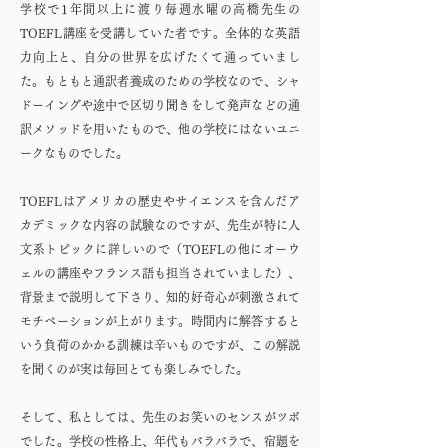
学校で1年間以上に渡り毎週水曜の高橋先生の
TOEFL講座を受講していた者です。全体的な英語
力向上と、自分の世界を広げたくて通っていまし
た。もともと通訳者養成のための学校なので、シャ
ドーイングや途中で区切り聞きをして発声などの通
訳メソッドを用いたもので、他の学校にはないユニ
ークなものでした。
TOEFLはアメリカの歴史やサイエンスを含んだア
カデミックな内容の試験なのですが、先生が特に人
文系トピックに詳しいので（TOEFLの他にオーウ
ェルの講座やフランス語も担当されていました）、
背景まで説明して下さり、知的好奇心が刺激されて
モチベーションが上がります。時間内に解答すると
いう負荷のかかる訓練は辛いものですが、この解説
を聞くのが実は毎回とても楽しみでした。
そして、私としては、先生のお笑いのセンスがツボ
でした。学校の性格上、年代もバラバラで、宿題を